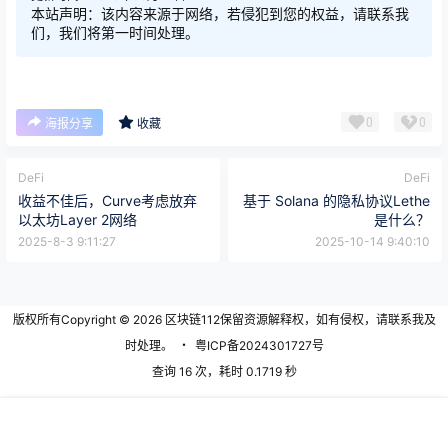
本站声明：该内容来源于网络，若侵犯到您的权益，请联系我
们，我们将第一时间处理。
0
0
海报分享
收藏
DeFi
DeFi
收益不佳后，Curve考虑放弃
基于 Solana 的隐私协议Lethe
以太坊Layer 2网络
是什么？
2025-8-3 9:11:27
2025-10-14 9:40:10
版权所有Copyright © 2026
区块链112
保留资源解释权，如有侵权，请联系我及
时处理。
・
粤ICP备2024301727号
查询 16 次，耗时 0.1719 秒
首页
专题
认证
搜索
菜单
我的