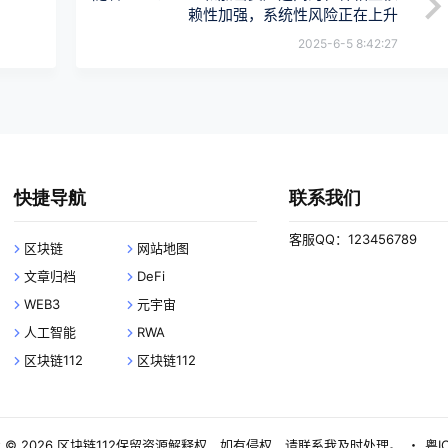
赖性加强，系统性风险正在上升
2025-6-5 8:42:27
快捷导航
联系我们
客服QQ：123456789
区块链
网站地图
文章归档
DeFi
WEB3
元宇宙
人工智能
RWA
区块链112
区块链112
 © 2026
区块链112
保留资源解释权，如有侵权，请联系我及时处理。
・
粤I