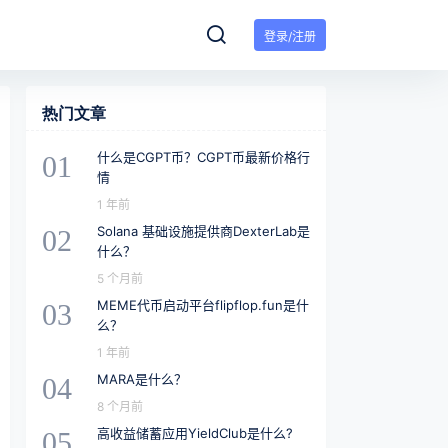
登录/注册
热门文章
什么是CGPT币？CGPT币最新价格行
01
情
1 年前
Solana 基础设施提供商DexterLab是
02
什么？
5 个月前
MEME代币启动平台flipflop.fun是什
03
么？
1 年前
MARA是什么？
04
8 个月前
高收益储蓄应用YieldClub是什么?
05