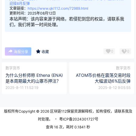
迎接8月反弹
文章链接：
https://www.qkl112.com/72989.html
更新时间：2025年08月12日
本站声明：该内容来源于网络，若侵犯到您的权益，请联系我
们，我们将第一时间处理。
0
0
海报分享
收藏
数字货币
数字货币
为什么分析师称 Ethena (ENA)
ATOM币价格在震荡交易时段
是本周期最大的山寨币押注？
大幅波动6%后反弹
2025-8-11 11:52:19
2025-8-12 9:05:55
版权所有Copyright © 2026
区块链112
保留资源解释权，如有侵权，请联系我及
时处理。
・
粤ICP备2024301727号
查询 16 次，耗时 0.1841 秒