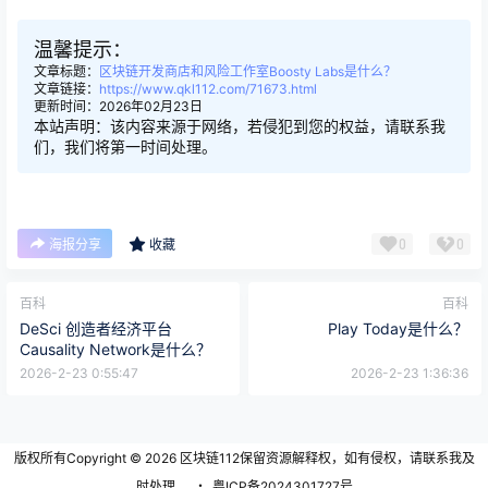
温馨提示：
文章标题：
区块链开发商店和风险工作室Boosty Labs是什么？
文章链接：
https://www.qkl112.com/71673.html
更新时间：2026年02月23日
本站声明：该内容来源于网络，若侵犯到您的权益，请联系我
们，我们将第一时间处理。
0
0
海报分享
收藏
百科
百科
DeSci 创造者经济平台
Play Today是什么？
Causality Network是什么？
2026-2-23 0:55:47
2026-2-23 1:36:36
版权所有Copyright © 2026
区块链112
保留资源解释权，如有侵权，请联系我及
时处理。
・
粤ICP备2024301727号