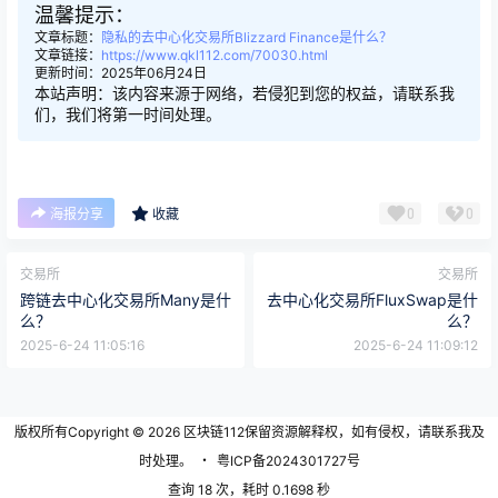
温馨提示：
文章标题：
隐私的去中心化交易所Blizzard Finance是什么？
文章链接：
https://www.qkl112.com/70030.html
更新时间：2025年06月24日
本站声明：该内容来源于网络，若侵犯到您的权益，请联系我
们，我们将第一时间处理。
0
0
海报分享
收藏
交易所
交易所
跨链去中心化交易所Many是什
去中心化交易所FluxSwap是什
么？
么？
2025-6-24 11:05:16
2025-6-24 11:09:12
版权所有Copyright © 2026
区块链112
保留资源解释权，如有侵权，请联系我及
时处理。
・
粤ICP备2024301727号
查询 18 次，耗时 0.1698 秒