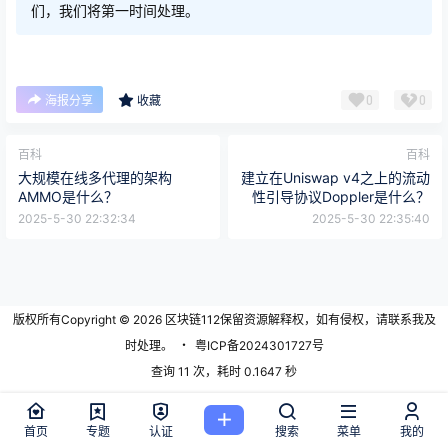
们，我们将第一时间处理。
0
0
海报分享
收藏
百科
百科
大规模在线多代理的架构
建立在Uniswap v4之上的流动
AMMO是什么？
性引导协议Doppler是什么？
2025-5-30 22:32:34
2025-5-30 22:35:40
版权所有Copyright © 2026
区块链112
保留资源解释权，如有侵权，请联系我及
时处理。
・
粤ICP备2024301727号
查询 11 次，耗时 0.1647 秒
首页
专题
认证
搜索
菜单
我的