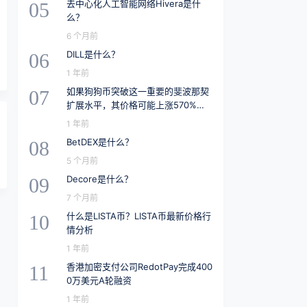
去中心化人工智能网络Hivera是什
05
么？
6 个月前
DILL是什么？
06
1 年前
如果狗狗币突破这一重要的斐波那契
07
扩展水平，其价格可能上涨570%至
2.28美元
1 年前
BetDEX是什么？
08
5 个月前
Decore是什么？
09
7 个月前
什么是LISTA币？LISTA币最新价格行
10
情分析
1 年前
香港加密支付公司RedotPay完成400
11
0万美元A轮融资
1 年前