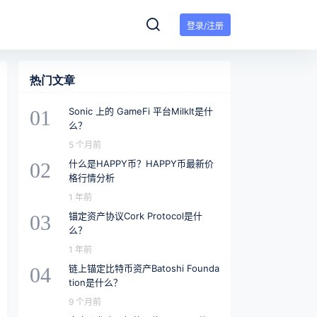
登录/注册
热门文章
Sonic 上的 GameFi 平台MilkIt是什
01
么？
5 个月前
什么是HAPPY币？HAPPY币最新价
02
格行情分析
1 年前
锚定资产协议Cork Protocol是什
03
么？
1 年前
链上锚定比特币资产Batoshi Founda
04
tion是什么？
9 个月前