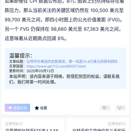
如果即使在 CPI 数据公布后，BTC 图表上仍然持续存在看
跌压力，那么当前关注的关键区域仍然在 100,500 美元至
99,700 美元之间，即四小时图上的公允价值差距 (FVG)。
另一个 FVG 仍保持在 98,680 美元至 97,363 美元之间，
这意味着从近期高点回调 8%。
温馨提示：
文章标题：
比特币价格创历史新高前，第一站是10.6万美元的获利回吐
文章链接：
https://www.qkl112.com/60007.html
更新时间：2025年05月13日
本站声明：该内容来源于网络，若侵犯到您的权益，请联系我
们，我们将第一时间处理。
0
0
海报分享
收藏
比特币BTC
比特币BTC
贝莱德的比特币ETF流入3.56
比特币的主导地位在三天的反