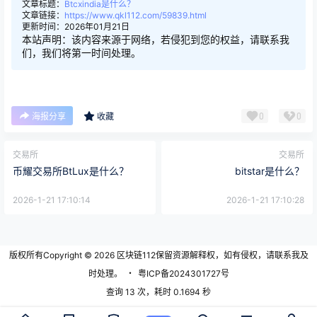
文章标题：
Btcxindia是什么？
文章链接：
https://www.qkl112.com/59839.html
更新时间：2026年01月21日
本站声明：该内容来源于网络，若侵犯到您的权益，请联系我
们，我们将第一时间处理。
0
0
海报分享
收藏
交易所
交易所
币耀交易所BtLux是什么？
bitstar是什么？
2026-1-21 17:10:14
2026-1-21 17:10:28
版权所有Copyright © 2026
区块链112
保留资源解释权，如有侵权，请联系我及
时处理。
・
粤ICP备2024301727号
查询 13 次，耗时 0.1694 秒