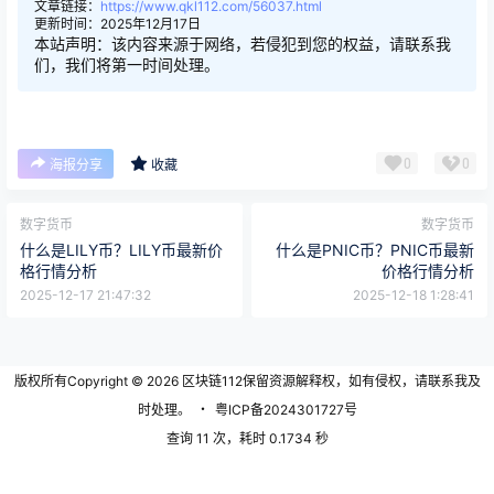
文章链接：
https://www.qkl112.com/56037.html
更新时间：2025年12月17日
本站声明：该内容来源于网络，若侵犯到您的权益，请联系我
们，我们将第一时间处理。
0
0
海报分享
收藏
数字货币
数字货币
什么是LILY币？LILY币最新价
什么是PNIC币？PNIC币最新
格行情分析
价格行情分析
2025-12-17 21:47:32
2025-12-18 1:28:41
版权所有Copyright © 2026
区块链112
保留资源解释权，如有侵权，请联系我及
时处理。
・
粤ICP备2024301727号
查询 11 次，耗时 0.1734 秒