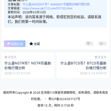
文章标题：
什么是AIAGENT币？AIAGENT币最新价格行情分析
文章链接：
https://www.qkl112.com/51730.html
更新时间：2026年02月13日
本站声明：该内容来源于网络，若侵犯到您的权益，请联系我
们，我们将第一时间处理。
0
0
海报分享
收藏
数字货币
数字货币
什么是NSTR币？NSTR币最新
什么是BTCS币？BTCS币最新
价格行情分析
价格行情分析
2026-2-13 3:11:41
2026-2-14 4:05:13
版权所有Copyright © 2026
区块链112
保留资源解释权，如有侵权，请联系我及
时处理。
・
粤ICP备2024301727号
查询 13 次，耗时 0.1726 秒