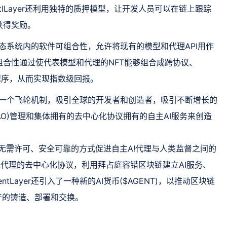
tlLayer还利用独特的质押模型，让开发人员可以在链上跟踪
获得奖励。
进生态系统内的软件可组合性，允许将现有的模型和代理API用作
合性通过使代表模型和代理的NFT能够组合成跨协议、
用程序，从而实现指数级回报。
在建立一个飞轮机制，吸引全球的开发者和创造者，吸引不断增长的
DAO)管理和集体拥有的去中心化协议拥有的自主AI服务来创造
旨在以无需许可、安全可靠的方式促进自主A!代理与人类监督之间的
代理的去中心化协议，利用拜占庭容错区块链建立AI服务、
Layer还引入了一种新的AI货币($AGENT)，以推动区块链
资产的铸造、部署和交换。