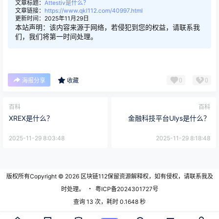
文章标题：
Attestiv是什么？
文章链接：
https://www.qkl112.com/40997.html
更新时间：2025年11月29日
本站声明：该内容来源于网络，若侵犯到您的权益，请联系我
们，我们将第一时间处理。
0
0
海报分享
收藏
百科
百科
XREX是什么？
金融科技平台Ulys是什么？
2025-11-29 8:03:48
2025-11-29 8:18:48
版权所有Copyright © 2026
区块链112
保留资源解释权，如有侵权，请联系我及
时处理。
・
粤ICP备2024301727号
查询 13 次，耗时 0.1648 秒