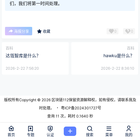
们，我们将第一时间处理。
0
0
海报分享
收藏
百科
百科
达瓴智库是什么？
hawku是什么？
2026-2-22 7:56:20
2026-2-22 8:36:10
版权所有Copyright © 2026
区块链112
保留资源解释权，如有侵权，请联系我及
时处理。
・
粤ICP备2024301727号
查询 11 次，耗时 0.1640 秒
首页
专题
认证
搜索
菜单
我的