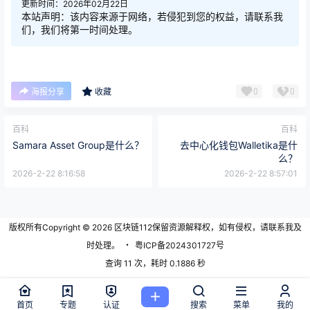
更新时间：2026年02月22日
本站声明：该内容来源于网络，若侵犯到您的权益，请联系我
们，我们将第一时间处理。
0
0
海报分享
收藏
百科
百科
Samara Asset Group是什么？
去中心化钱包Walletika是什
么？
2026-2-22 8:16:58
2026-2-22 8:57:01
版权所有Copyright © 2026
区块链112
保留资源解释权，如有侵权，请联系我及
时处理。
・
粤ICP备2024301727号
查询 11 次，耗时 0.1886 秒
首页
专题
认证
搜索
菜单
我的