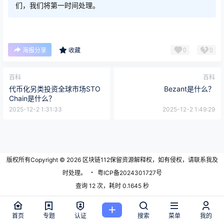
们，我们将第一时间处理。
0
0
海报分享
收藏
百科
百科
代币化另类投资全球市场STO
Bezant是什么？
Chain是什么？
2025-12-2 1:31:33
2025-12-2 1:49:29
版权所有Copyright © 2026
区块链112
保留资源解释权，如有侵权，请联系我及
时处理。
・
粤ICP备2024301727号
查询 12 次，耗时 0.1645 秒
首页
专题
认证
搜索
菜单
我的