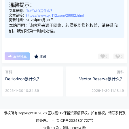
温馨提示：
文章标题：
TuffDAO是什么？
文章链接：
https://www.qkl112.com/29982.html
更新时间：2026年01月30日
本站声明：该内容来源于网络，若侵犯到您的权益，请联系我
们，我们将第一时间处理。
0
0
海报分享
收藏
百科
百科
DeHorizon是什么？
Vector Reserve是什么？
2026-1-30 10:34:39
2026-1-30 11:18:49
版权所有Copyright © 2026
区块链112
保留资源解释权，如有侵权，请联系我及
时处理。
・
粤ICP备2024301727号
查询 10 次，耗时 0.1654 秒