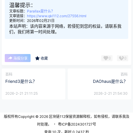
温馨提示：
文章标题：
Parallax是什么？
文章链接：
https://www.qkl112.com/27556.html
更新时间：2026年02月21日
本站声明：该内容来源于网络，若侵犯到您的权益，请联系我
们，我们将第一时间处理。
0
0
海报分享
收藏
百科
百科
Friend3是什么？
DAOhaus是什么？
2026-2-21 21:11:25
2026-2-21 21:54:30
版权所有Copyright © 2026
区块链112
保留资源解释权，如有侵权，请联系我及
时处理。
・
粤ICP备2024301727号
查询 10 次，耗时 0.2437 秒