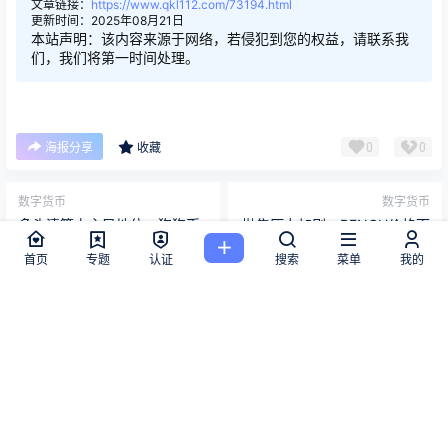
文章链接：
https://www.qkl112.com/73194.html
更新时间：2025年08月21日
本站声明：该内容来源于网络，若侵犯到您的权益，请联系我
们，我们将第一时间处理。
0
0
海报分享
收藏
数字货币
数字货币
多头清算占主导地位，狗狗币
抛售压力加剧，PENGU价格面
看涨交易者遭受重创
临暴跌50%的风险
首页
专题
认证
搜索
菜单
我的
2025-8-21 9:29:34
2025-8-21 9:42:24
版权所有Copyright © 2026
区块链112
保留资源解释权，如有侵权，请联系我及
时处理。
・
粤ICP备2024301727号
查询 15 次，耗时 0.1832 秒