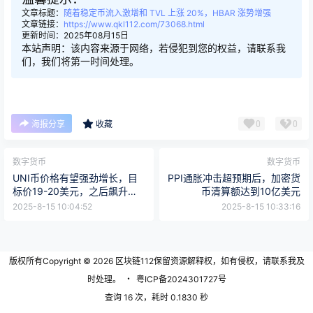
文章标题：
随着稳定币流入激增和 TVL 上涨 20%，HBAR 涨势增强
文章链接：
https://www.qkl112.com/73068.html
更新时间：2025年08月15日
本站声明：该内容来源于网络，若侵犯到您的权益，请联系我
们，我们将第一时间处理。
0
0
海报分享
收藏
数字货币
数字货币
UNI币价格有望强劲增长，目
PPI通胀冲击超预期后，加密货
标价19-20美元，之后飙升至
币清算额达到10亿美元
30美元
2025-8-15 10:04:52
2025-8-15 10:33:16
版权所有Copyright © 2026
区块链112
保留资源解释权，如有侵权，请联系我及
时处理。
・
粤ICP备2024301727号
查询 16 次，耗时 0.1830 秒