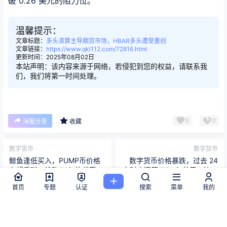
破 0.26 美元的阻力位。
温馨提示：
文章标题：
多头清算主导期货市场，HBAR多头遭受重创
文章链接：
https://www.qkl112.com/72816.html
更新时间：2025年08月02日
本站声明：该内容来源于网络，若侵犯到您的权益，请联系我
们，我们将第一时间处理。
0
0
海报分享
收藏
数字货币
数字货币
鲸鱼逢低买入，PUMP币价格
数字货币价格暴跌，过去 24
有望反弹，抢购54亿枚代币
小时内清算 7.51 亿美元，比特
币跌至 7 月低点
2025-8-2 8:32:25
2025-8-2 8:47:34
首页
专题
认证
搜索
菜单
我的
版权所有Copyright © 2026
区块链112
保留资源解释权，如有侵权，请联系我及