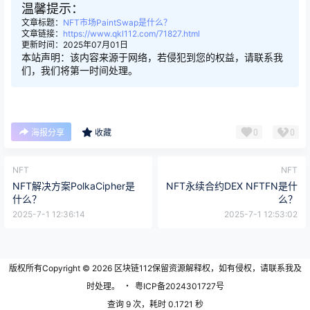
温馨提示：
文章标题：
NFT市场PaintSwap是什么？
文章链接：
https://www.qkl112.com/71827.html
更新时间：2025年07月01日
本站声明：该内容来源于网络，若侵犯到您的权益，请联系我
们，我们将第一时间处理。
0
0
海报分享
收藏
NFT
NFT
NFT解决方案PolkaCipher是
NFT永续合约DEX NFTFN是什
什么？
么？
2025-7-1 12:36:14
2025-7-1 12:53:02
版权所有Copyright © 2026
区块链112
保留资源解释权，如有侵权，请联系我及
时处理。
・
粤ICP备2024301727号
查询 9 次，耗时 0.1721 秒