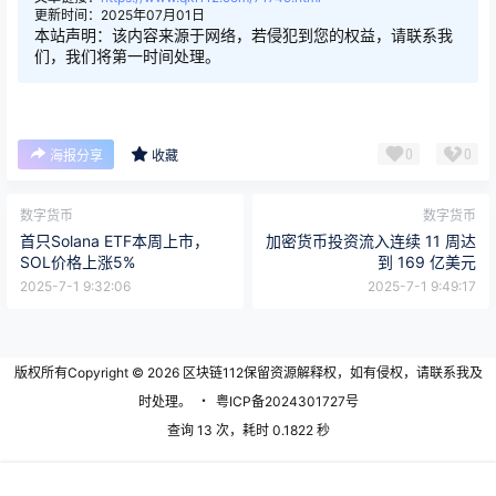
更新时间：2025年07月01日
本站声明：该内容来源于网络，若侵犯到您的权益，请联系我
们，我们将第一时间处理。
0
0
海报分享
收藏
数字货币
数字货币
首只Solana ETF本周上市，
加密货币投资流入连续 11 周达
SOL价格上涨5%
到 169 亿美元
2025-7-1 9:32:06
2025-7-1 9:49:17
版权所有Copyright © 2026
区块链112
保留资源解释权，如有侵权，请联系我及
时处理。
・
粤ICP备2024301727号
查询 13 次，耗时 0.1822 秒