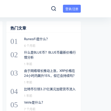
登录/注册
热门文章
RunesFi是什么？
01
6 个月前
什么是BLUE币？BLUE币最新价格行
02
情分析
1 年前
由于网络增长推动上涨，XRP价格在
03
24小时内飙升15%，但它会持续吗？
1 年前
比特币引领3.21亿美元加密货币流入
04
1 年前
VeVe是什么？
05
7 个月前