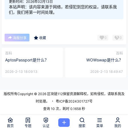
更新时间：2026年02月13日
本站声明：该内容来源于网络，若侵犯到您的权益，请联系我
们，我们将第一时间处理。
0
0
海报分享
收藏
百科
百科
AptosPassport是什么？
WOWswap是什么？
2026-2-13 18:09:13
2026-2-13 18:49:47
版权所有Copyright © 2026
区块链112
保留资源解释权，如有侵权，请联系我及
时处理。
・
粤ICP备2024301727号
查询 10 次，耗时 0.1658 秒
首页
专题
认证
搜索
菜单
我的