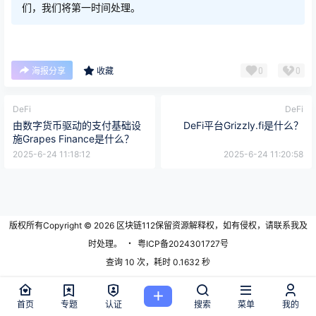
们，我们将第一时间处理。
0
0
海报分享
收藏
DeFi
DeFi
由数字货币驱动的支付基础设
DeFi平台Grizzly.fi是什么？
施Grapes Finance是什么？
2025-6-24 11:18:12
2025-6-24 11:20:58
版权所有Copyright © 2026
区块链112
保留资源解释权，如有侵权，请联系我及
时处理。
・
粤ICP备2024301727号
查询 10 次，耗时 0.1632 秒
首页
专题
认证
搜索
菜单
我的