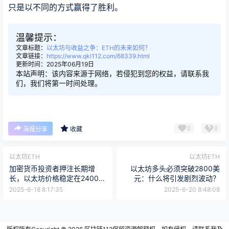
只是以不同的方式赢得了胜利。
温馨提示：
文章标题：
以太坊与收益之争：ETH的未来如何？
文章链接：
https://www.qkl112.com/68339.html
更新时间：2025年06月19日
本站声明：该内容来源于网络，若侵犯到您的权益，请联系我
们，我们将第一时间处理。
0
0
海报分享
收藏
以太坊ETH
以太坊ETH
加密货币投资者押注长期增
以太坊多头必须突破2800美
长，以太坊价格稳定在2400万
元：什么将引发剧烈波动？
美元附近
2025-6-18 8:17:35
2025-6-20 8:48:08