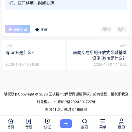
们，我们将第一时间处理。
0
0
海报分享
收藏
百科
百科
SportFi是什么？
面向交易所的开放式金融基础
设施Klyra是什么？
2026-1-30 16:36:59
2026-1-30 17:19:22
版权所有Copyright © 2026
区块链112
保留资源解释权，如有侵权，请联系我及
时处理。
・
粤ICP备2024301727号
查询 11 次，耗时 0.1658 秒
首页
专题
认证
搜索
菜单
我的