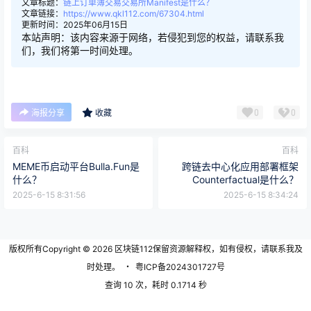
文章标题：
链上订单簿交易交易所Manifest是什么？
文章链接：
https://www.qkl112.com/67304.html
更新时间：2025年06月15日
本站声明：该内容来源于网络，若侵犯到您的权益，请联系我
们，我们将第一时间处理。
0
0
海报分享
收藏
百科
百科
MEME币启动平台Bulla.Fun是
跨链去中心化应用部署框架
什么？
Counterfactual是什么？
2025-6-15 8:31:56
2025-6-15 8:34:24
版权所有Copyright © 2026
区块链112
保留资源解释权，如有侵权，请联系我及
时处理。
・
粤ICP备2024301727号
查询 10 次，耗时 0.1714 秒