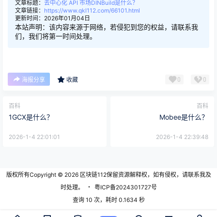
文章标题：
去中心化 API 市场DINBuild是什么？
文章链接：
https://www.qkl112.com/66101.html
更新时间：2026年01月04日
本站声明：该内容来源于网络，若侵犯到您的权益，请联系我
们，我们将第一时间处理。
0
0
海报分享
收藏
百科
百科
1GCX是什么？
Mobee是什么？
2026-1-4 22:01:01
2026-1-4 22:39:48
版权所有Copyright © 2026
区块链112
保留资源解释权，如有侵权，请联系我及
时处理。
・
粤ICP备2024301727号
查询 10 次，耗时 0.1634 秒