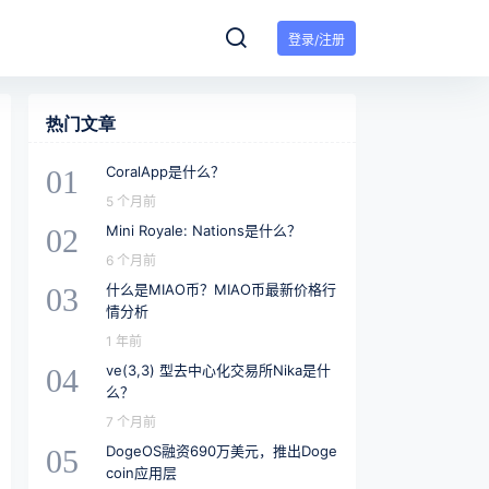
登录/注册
热门文章
CoralApp是什么？
01
5 个月前
Mini Royale: Nations是什么？
02
6 个月前
什么是MIAO币？MIAO币最新价格行
03
情分析
1 年前
ve(3,3) 型去中心化交易所Nika是什
04
么？
7 个月前
DogeOS融资690万美元，推出Doge
05
coin应用层