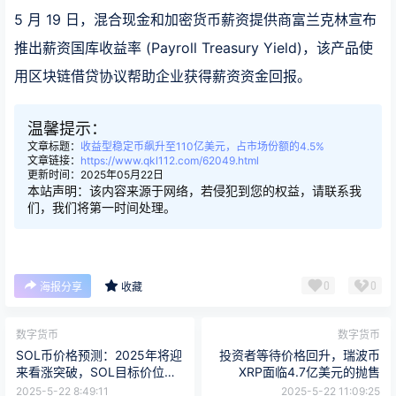
5 月 19 日，混合现金和加密货币薪资提供商富兰克林宣布
推出薪资国库收益率 (Payroll Treasury Yield)，该产品使
用区块链借贷协议帮助企业获得薪资资金回报。
温馨提示：
文章标题：
收益型稳定币飙升至110亿美元，占市场份额的4.5%
文章链接：
https://www.qkl112.com/62049.html
更新时间：2025年05月22日
本站声明：该内容来源于网络，若侵犯到您的权益，请联系我
们，我们将第一时间处理。
0
0
海报分享
收藏
数字货币
数字货币
SOL币价格预测：2025年将迎
投资者等待价格回升，瑞波币
来看涨突破，SOL目标价位
XRP面临4.7亿美元的抛售
200美元
2025-5-22 8:49:11
2025-5-22 11:09:25