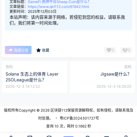
文章标题：
GameFi 质押平台Sheep Coin是什么？
文章链接：
https://www.qkl112.com/61842.html
更新时间：2025年12月03日
本站声明：该内容来源于网络，若侵犯到您的权益，请联系我
们，我们将第一时间处理。
0
0
海报分享
收藏
百科
百科
Solana 生态上的体育 Layer
Jigsaw是什么？
2SOLeague是什么？
2025-12-3 14:12:22
2025-12-3 14:26:20
版权所有Copyright © 2026
区块链112
保留资源解释权，如有侵权，请联系我及
时处理。
・
粤ICP备2024301727号
查询 10 次，耗时 0.1662 秒