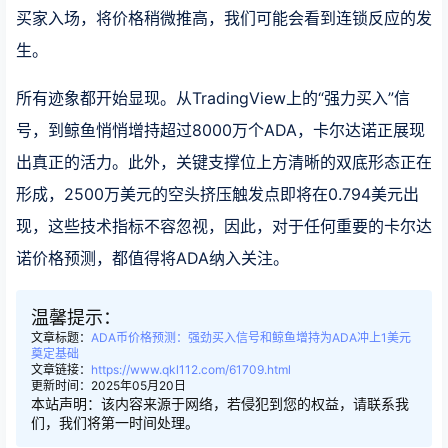
买家入场，将价格稍微推高，我们可能会看到连锁反应的发
生。
所有迹象都开始显现。从TradingView上的“强力买入”信
号，到鲸鱼悄悄增持超过8000万个ADA，卡尔达诺正展现
出真正的活力。此外，关键支撑位上方清晰的双底形态正在
形成，2500万美元的空头挤压触发点即将在0.794美元出
现，这些技术指标不容忽视，因此，对于任何重要的卡尔达
诺价格预测，都值得将ADA纳入关注。
温馨提示：
文章标题：
ADA币价格预测：强劲买入信号和鲸鱼增持为ADA冲上1美元
奠定基础
文章链接：
https://www.qkl112.com/61709.html
更新时间：2025年05月20日
本站声明：该内容来源于网络，若侵犯到您的权益，请联系我
们，我们将第一时间处理。