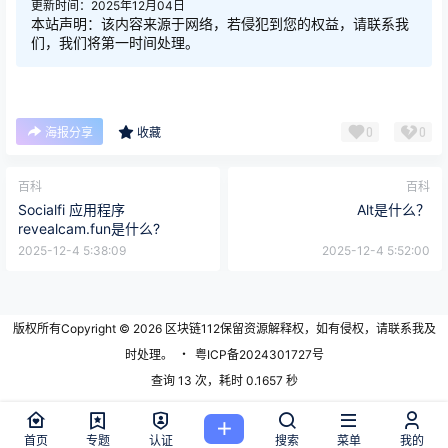
更新时间：2025年12月04日
本站声明：该内容来源于网络，若侵犯到您的权益，请联系我
们，我们将第一时间处理。
0
0
海报分享
收藏
百科
百科
Socialfi 应用程序
Alt是什么？
revealcam.fun是什么?
2025-12-4 5:38:09
2025-12-4 5:52:00
版权所有Copyright © 2026
区块链112
保留资源解释权，如有侵权，请联系我及
时处理。
・
粤ICP备2024301727号
查询 13 次，耗时 0.1657 秒
首页
专题
认证
搜索
菜单
我的