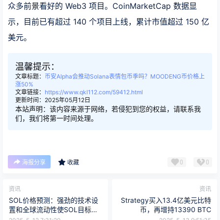
众多前景看好的 Web3 项目。CoinMarketCap 数据显
示，目前已有超过 140 个项目上线，累计市值超过 150 亿
美元。
温馨提示：
文章标题：
币安Alpha会推动Solana表情包币季吗？MOODENG币价格上
涨50%
文章链接：
https://www.qkl112.com/59412.html
更新时间：2025年05月12日
本站声明：该内容来源于网络，若侵犯到您的权益，请联系我
们，我们将第一时间处理。
0
0
海报分享
收藏
资讯
资讯
SOL价格预测：强劲的技术设
Strategy买入13.4亿美元比特
置和全球流动性使SOL目标价
币，再增持13390 BTC
达到212美元