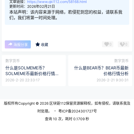
文章链接：
https://www.qkl112.com/58168.html
更新时间：2026年02月21日
本站声明：该内容来源于网络，若侵犯到您的权益，请联系我
们，我们将第一时间处理。
0
0
海报分享
收藏
数字货币
数字货币
什么是SOLMEME币？
什么是BEAR币？BEAR币最新
SOLMEME币最新价格行情分
价格行情分析
析
2026-2-20 22:33:17
2026-2-21 9:30:31
版权所有Copyright © 2026
区块链112
保留资源解释权，如有侵权，请联系我及
时处理。
・
粤ICP备2024301727号
查询 10 次，耗时 0.1709 秒