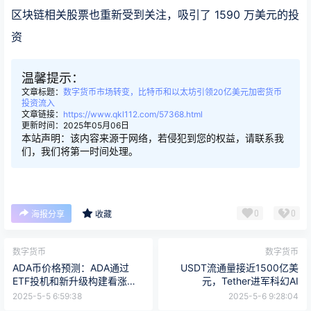
区块链相关股票也重新受到关注，吸引了 1590 万美元的投
资
温馨提示：
文章标题：
数字货币市场转变，比特币和以太坊引领20亿美元加密货币
投资流入
文章链接：
https://www.qkl112.com/57368.html
更新时间：2025年05月06日
本站声明：该内容来源于网络，若侵犯到您的权益，请联系我
们，我们将第一时间处理。
0
0
海报分享
收藏
数字货币
数字货币
ADA币价格预测：ADA通过
USDT流通量接近1500亿美
ETF投机和新升级构建看涨理
元，Tether进军科幻AI
由
2025-5-5 6:59:38
2025-5-6 9:28:04