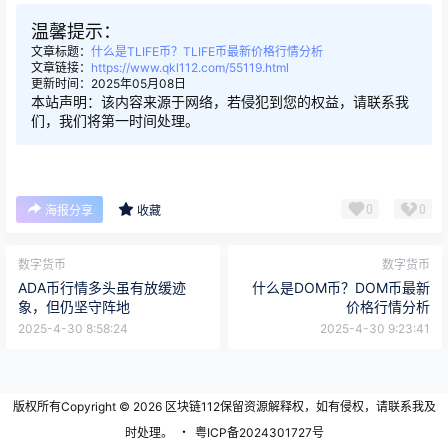
温馨提示：
文章标题：
什么是TLIFE币？TLIFE币最新价格行情分析
文章链接：
https://www.qkl112.com/55119.html
更新时间：2025年05月08日
本站声明：该内容来源于网络，若侵犯到您的权益，请联系我
们，我们将第一时间处理。
0
0
海报分享
收藏
数字货币
数字货币
ADA币行情多头虽有放缓迹
什么是DOM币？DOM币最新
象，但仍坚守阵地
价格行情分析
2025-4-30 8:58:24
2025-4-30 9:23:41
版权所有Copyright © 2026
区块链112
保留资源解释权，如有侵权，请联系我及
时处理。
・
粤ICP备2024301727号