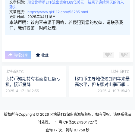
文章标题：
现货比特币ETF流出资金1.69亿美元，结束了连续两天的流入
势头
文章链接：
https://www.qkl112.com/53285.html
更新时间：2025年04月18日
本站声明：该内容来源于网络，若侵犯到您的权益，请联系我
们，我们将第一时间处理。
0
0
海报分享
收藏
比特币BTC
比特币BTC
比特币短期持有者面临巨额亏
比特币主导地位达到四年来最
损，接近投降
高水平，但专家对山寨币季节
仍存在分歧
2025-4-17 19:12:55
2025-4-19 7:15:49
版权所有Copyright © 2026
区块链112
保留资源解释权，如有侵权，请联系我及
时处理。
・
粤ICP备2024301727号
查询 17 次，耗时 0.1758 秒