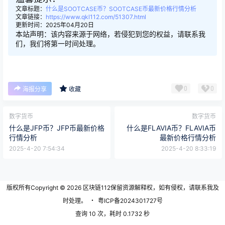
文章标题：
什么是SOOTCASE币？SOOTCASE币最新价格行情分析
文章链接：
https://www.qkl112.com/51307.html
更新时间：2025年04月20日
本站声明：该内容来源于网络，若侵犯到您的权益，请联系我
们，我们将第一时间处理。
0
0
海报分享
收藏
数字货币
数字货币
什么是JFP币？JFP币最新价格
什么是FLAVIA币？FLAVIA币
行情分析
最新价格行情分析
2025-4-20 7:54:34
2025-4-20 8:33:19
版权所有Copyright © 2026
区块链112
保留资源解释权，如有侵权，请联系我及
时处理。
・
粤ICP备2024301727号
查询 10 次，耗时 0.1732 秒