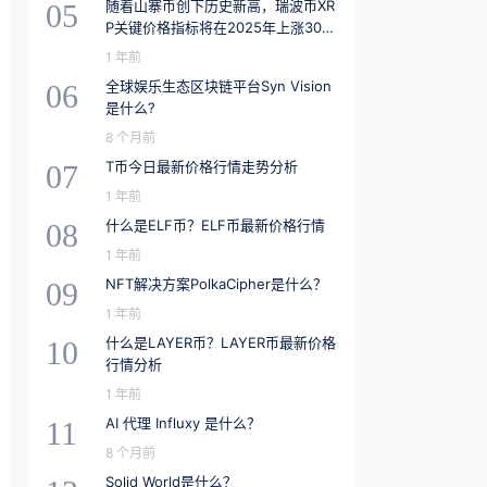
随着山寨币创下历史新高，瑞波币XR
05
P关键价格指标将在2025年上涨30
0%
1 年前
全球娱乐生态区块链平台Syn Vision
06
是什么?
8 个月前
T币今日最新价格行情走势分析
07
1 年前
什么是ELF币？ELF币最新价格行情
08
1 年前
NFT解决方案PolkaCipher是什么？
09
1 年前
什么是LAYER币？LAYER币最新价格
10
行情分析
1 年前
AI 代理 Influxy 是什么？
11
8 个月前
Solid World是什么？