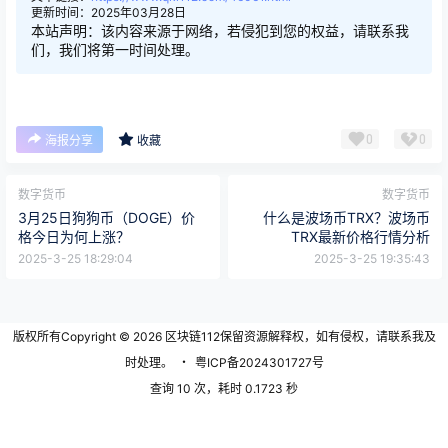
更新时间：2025年03月28日
本站声明：该内容来源于网络，若侵犯到您的权益，请联系我
们，我们将第一时间处理。
0
0
海报分享
收藏
数字货币
数字货币
3月25日狗狗币（DOGE）价
什么是波场币TRX？波场币
格今日为何上涨？
TRX最新价格行情分析
2025-3-25 18:29:04
2025-3-25 19:35:43
版权所有Copyright © 2026
区块链112
保留资源解释权，如有侵权，请联系我及
时处理。
・
粤ICP备2024301727号
查询 10 次，耗时 0.1723 秒