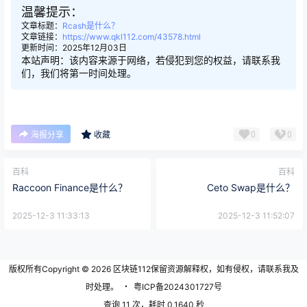
温馨提示：
文章标题：
Rcash是什么？
文章链接：
https://www.qkl112.com/43578.html
更新时间：2025年12月03日
本站声明：该内容来源于网络，若侵犯到您的权益，请联系我
们，我们将第一时间处理。
0
0
海报分享
收藏
百科
百科
Raccoon Finance是什么？
Ceto Swap是什么？
2025-12-3 11:33:13
2025-12-3 11:52:07
版权所有Copyright © 2026
区块链112
保留资源解释权，如有侵权，请联系我及
时处理。
・
粤ICP备2024301727号
查询 11 次，耗时 0.1640 秒