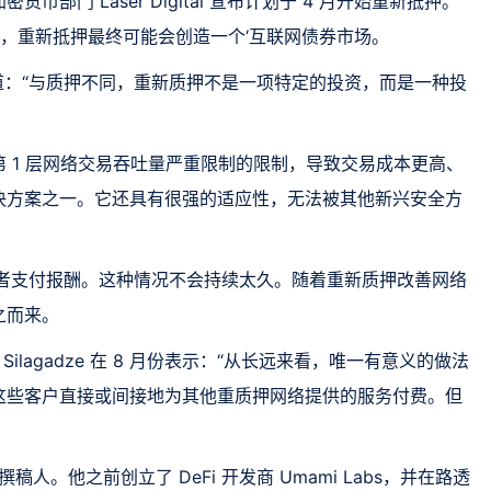
部门 Laser Digital 宣布计划于 4 月开始重新抵押。
) 预计，重新抵押最终可能会创造一个‘互联网债券市场。
客文章中写道：“与质押不同，重新质押不是一项特定的投资，而是一种投
第 1 层网络交易吞吐量严重限制的限制，导致交易成本更高、
决方案之一。它还具有很强的适应性，无法被其他新兴安全方
押者支付报酬。这种情况不会持续太久。随着重新质押改善网络
之而来。
ke Silagadze 在 8 月份表示：“从长远来看，唯一有意义的做法
这些客户直接或间接地为其他重质押网络提供的服务付费。但
ph 的资深撰稿人。他之前创立了 DeFi 开发商 Umami Labs，并在路透