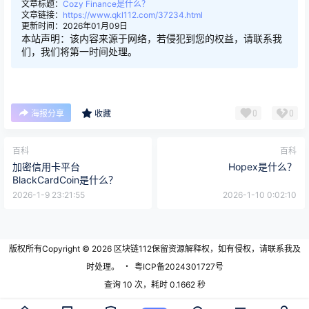
文章标题：
Cozy Finance是什么？
文章链接：
https://www.qkl112.com/37234.html
更新时间：2026年01月09日
本站声明：该内容来源于网络，若侵犯到您的权益，请联系我
们，我们将第一时间处理。
0
0
海报分享
收藏
百科
百科
加密信用卡平台
Hopex是什么？
BlackCardCoin是什么？
2026-1-9 23:21:55
2026-1-10 0:02:10
版权所有Copyright © 2026
区块链112
保留资源解释权，如有侵权，请联系我及
时处理。
・
粤ICP备2024301727号
查询 10 次，耗时 0.1662 秒