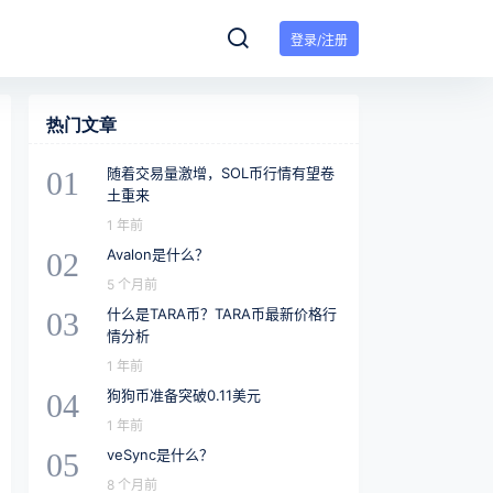
登录/注册
热门文章
随着交易量激增，SOL币行情有望卷
01
土重来
1 年前
Avalon是什么？
02
5 个月前
什么是TARA币？TARA币最新价格行
03
情分析
1 年前
狗狗币准备突破0.11美元
04
1 年前
veSync是什么？
05
8 个月前