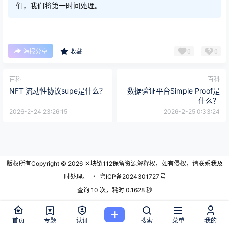
们，我们将第一时间处理。
0
0
海报分享
收藏
百科
百科
NFT 流动性协议supe是什么？
数据验证平台Simple Proof是
什么？
2026-2-24 23:26:15
2026-2-25 0:33:24
版权所有Copyright © 2026
区块链112
保留资源解释权，如有侵权，请联系我及
时处理。
・
粤ICP备2024301727号
查询 10 次，耗时 0.1628 秒
首页
专题
认证
搜索
菜单
我的