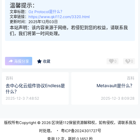
温馨提示：
文章标题：
Oz Protocol是什么？
文章链接：
https://www.qkl112.com/3320.html
更新时间：2025年12月03日
本站声明：该内容来源于网络，若侵犯到您的权益，请联系我
们，我们将第一时间处理。
0
0
海报分享
收藏
百科
百科
去中心化云组件协议Endless是
Metavault是什么？
什么？
2025-12-3 7:48:52
2025-12-3 8:09:28
版权所有Copyright © 2026
区块链112
保留资源解释权，如有侵权，请联系我及
时处理。
・
粤ICP备2024301727号
查询 12 次，耗时 0.1652 秒